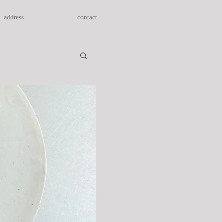
address
contact