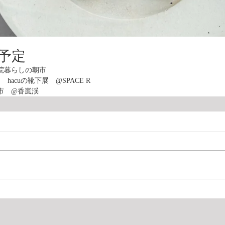
の予定
院暮らしの朝市
日　hacuの靴下展　@SPACE R
ノ市　@香嵐渓